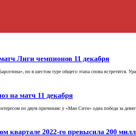
 матч Лиги чемпионов 11 декабря
Барселона», но в шестом туре общего этапа снова встретятся. Ур
з на матч 11 декабря
интересом по двум причинам: у «Ман Сити» одна победа за девя
ом квартале 2022-го превысила 200 милл