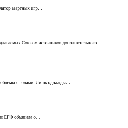
улятор азартных игр…
редлагаемых Союзом источников дополнительного
 проблемы с голами. Лишь однажды…
еле ЕГФ объявила о…