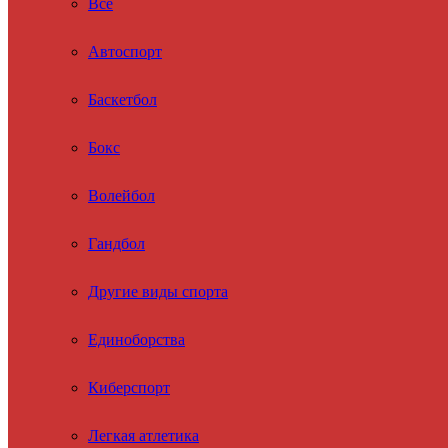
Все
Автоспорт
Баскетбол
Бокс
Волейбол
Гандбол
Другие виды спорта
Единоборства
Киберспорт
Легкая атлетика