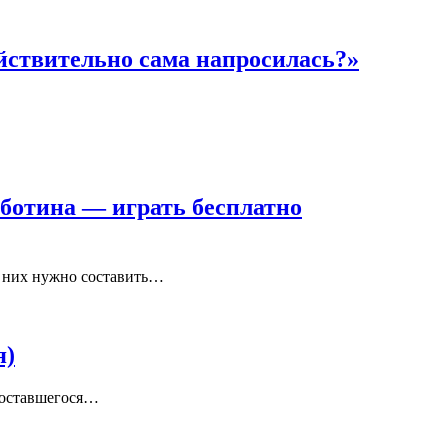
ействительно сама напросилась?»
бботина — играть бесплатно
з них нужно составить…
я)
: оставшегося…