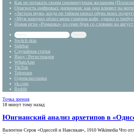
Как не потакать своим сиюминутным желаниям (Психоло
Опасность цифровых дневников: как они влияют на моти
«Застала мужа, когда он тайком нюхал обувь моих подруг
«Муж нарочно облил меня горячим кофе, ударил и требуе
Новая игра «Ромашка» из семи букв со словами на август
Найти
Switch skin
Sidebar
Случайная статья
Вход / Регистрация
WhatsApp
TikTok
Telegram
Одноклассники
vk.com
Reddit
Точка зрения
18 минут тому назад
Юнгианский анализ архетипов в «Одисс
Валентин Серов «Одиссей и Навсикая», 1910 Wikimedia Что от