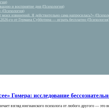
гия)
вацию и восприятие дня (Психология)
» (Психология)
т моих извинений. Я действительно сама напросилась?» (Психол
 2026-го от Германа Субботина — играть бесплатно (Психология
ее» Гомера: исследование бессознательн
личает взгляд юнгианского психолога от любого другого — это