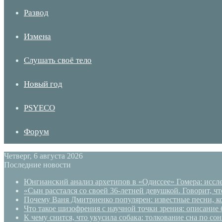
Развод
Измена
Слушать своё тело
Новый год
PSYECO
Форум
Четверг, 6 августа 2026
Последние новости
Юнгианский анализ архетипов в «Одиссее» Гомера: иссле
«Сын расстался со своей 36-летней девушкой. Говорит, ч
Почему Ваня Дмитриенко популярен: известные песни, ко
Что такое шизофрения с научной точки зрения: описание 
К чему снится, что укусила собака: толкование сна по с