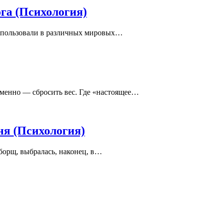
ога (Психология)
использовали в различных мировых…
еменно — сбросить вес. Где «настоящее…
ня (Психология)
 борщ, выбралась, наконец, в…