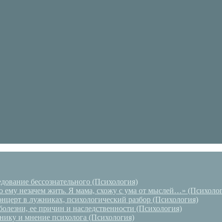
дование бессознательного (Психология)
то ему незачем жить. Я мама, схожу с ума от мыслей…» (Психоло
нцерт в лужниках, психологический разбор (Психология)
болезни, ее причин и наследственности (Психология)
оннику и мнение психолога (Психология)