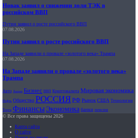
Новак заявил о снижении доли ТЭК в
российском ВВП
Путин заявил о росте российского ВВП
07.08.2026
Путин заявил о росте российского ВВП
На Западе заявили о провале «золотого века» Трампа
07.08.2026
На Западе заявили о провале «золотого века»
Трампа
Бизнес
Мировая экономика
Авто
Криптовалюта
ВВП
Акции
РОССИЯ
РФ
США
Рынок
Общество
Технологии
Нефть
Финансы
Экономика
банки
пенсии
Торги
© Все права защищены 2026
Карта сайта
О сайте
Поиск по тегам