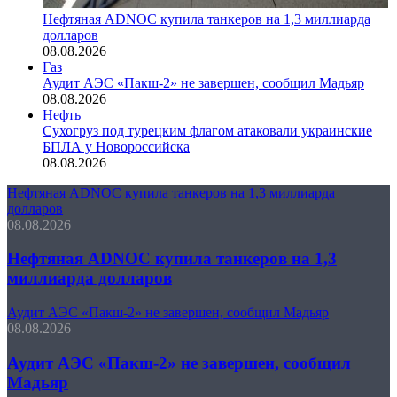
Нефтяная ADNOC купила танкеров на 1,3 миллиарда
долларов
08.08.2026
Газ
Аудит АЭС «Пакш-2» не завершен, сообщил Мадьяр
08.08.2026
Нефть
Сухогруз под турецким флагом атаковали украинские
БПЛА у Новороссийска
08.08.2026
Нефтяная ADNOC купила танкеров на 1,3 миллиарда
долларов
08.08.2026
Нефтяная ADNOC купила танкеров на 1,3
миллиарда долларов
Аудит АЭС «Пакш-2» не завершен, сообщил Мадьяр
08.08.2026
Аудит АЭС «Пакш-2» не завершен, сообщил
Мадьяр