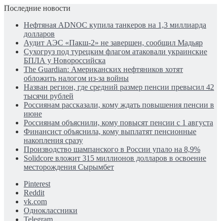
Последние новости
Нефтяная ADNOC купила танкеров на 1,3 миллиарда
долларов
Аудит АЭС «Пакш-2» не завершен, сообщил Мадьяр
Сухогруз под турецким флагом атаковали украинские
БПЛА у Новороссийска
The Guardian: Американских нефтяников хотят
обложить налогом из-за войны
Назван регион, где средний размер пенсии превысил 42
тысячи рублей
Россиянам рассказали, кому ждать повышения пенсии в
июне
Россиянам объяснили, кому повысят пенсии с 1 августа
Финансист объяснила, кому выплатят пенсионные
накопления сразу
Производство шампанского в России упало на 8,9%
Solidcore вложит 315 миллионов долларов в освоение
месторождения Сырымбет
Pinterest
Reddit
vk.com
Одноклассники
Telegram