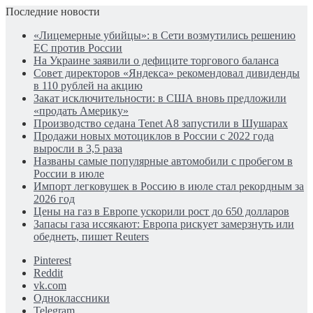
Последние новости
«Лицемерные убийцы»: в Сети возмутились решению
ЕС против России
На Украине заявили о дефиците торгового баланса
Совет директоров «Яндекса» рекомендовал дивиденды
в 110 рублей на акцию
Закат исключительности: в США вновь предложили
«продать Америку»
Производство седана Tenet A8 запустили в Шушарах
Продажи новых мотоциклов в России с 2022 года
выросли в 3,5 раза
Названы самые популярные автомобили с пробегом в
России в июле
Импорт легковушек в Россию в июле стал рекордным за
2026 год
Цены на газ в Европе ускорили рост до 650 долларов
Запасы газа иссякают: Европа рискует замерзнуть или
обеднеть, пишет Reuters
Pinterest
Reddit
vk.com
Одноклассники
Telegram