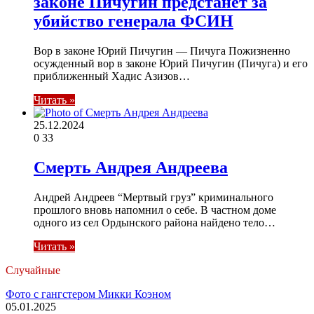
законе Пичугин предстанет за
убийство генерала ФСИН
Вор в законе Юрий Пичугин — Пичуга Пожизненно
осужденный вор в законе Юрий Пичугин (Пичуга) и его
приближенный Хадис Азизов…
Читать »
25.12.2024
0
33
Смерть Андрея Андреева
Андрей Андреев “Мертвый груз” криминального
прошлого вновь напомнил о себе. В частном доме
одного из сел Ордынского района найдено тело…
Читать »
Случайные
Фото с гангстером Микки Коэном
05.01.2025