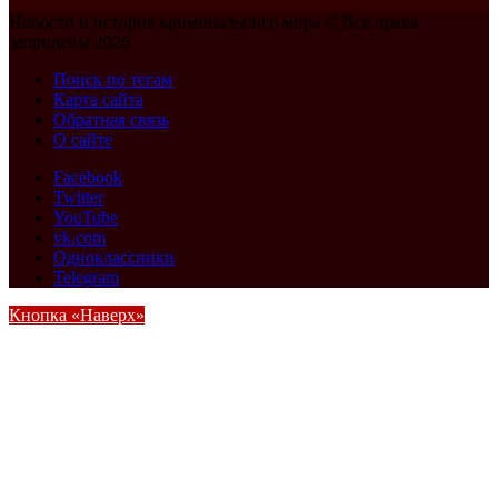
Новости и история криминального мира © Все права
защищены 2026
Поиск по тегам
Карта сайта
Обратная связь
О сайте
Facebook
Twitter
YouTube
vk.com
Одноклассники
Telegram
Кнопка «Наверх»