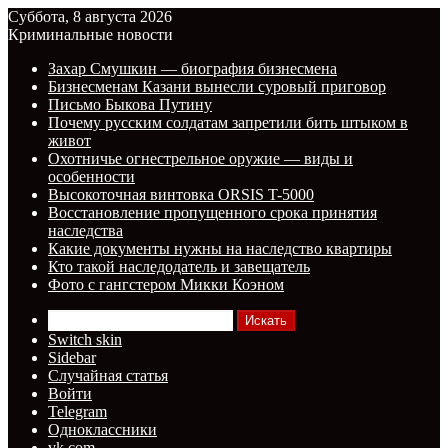
Суббота, 8 августа 2026
Криминальные новости
Захар Смушкин — биография бизнесмена
Бизнесменам Казани вынесли суровый приговор
Письмо Быкова Путину
Почему русским солдатам запретили бить штыком в
живот
Охотничье огнестрельное оружие — виды и
особенности
Высокоточная винтовка ORSIS T-5000
Восстановление пропущенного срока принятия
наследства
Какие документы нужны на наследство квартиры
Кто такой наследодатель и завещатель
Фото с гангстером Микки Коэном
Искать
Switch skin
Sidebar
Случайная статья
Войти
Telegram
Одноклассники
vk.com