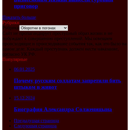
приговор
Показать больше
Рубрики
Рубрики
Сайт не пропагандирует преступный образ жизни и не
побуждает к совершению преступлений. Мы освещаем
происходящие и происходившие события так, как это было на
самом деле. Каждый преступник должен нести наказание,
согласно УК РФ.
Популярные
06.01.2025
Почему русским солдатам запретили бить
штыком в живот
15.12.2024
Биография Александра Солженицына
Предыдущая страница
Следующая страница