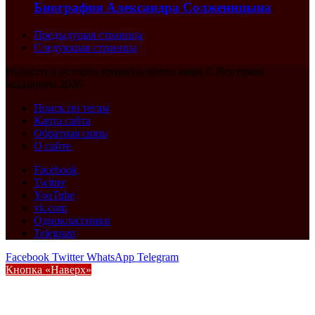
Биография Александра Солженицына
Предыдущая страница
Следующая страница
Новости и история криминального мира © Все права
защищены 2026
Поиск по тегам
Карта сайта
Обратная связь
О сайте
Facebook
Twitter
YouTube
vk.com
Одноклассники
Telegram
Facebook
Twitter
WhatsApp
Telegram
Кнопка «Наверх»