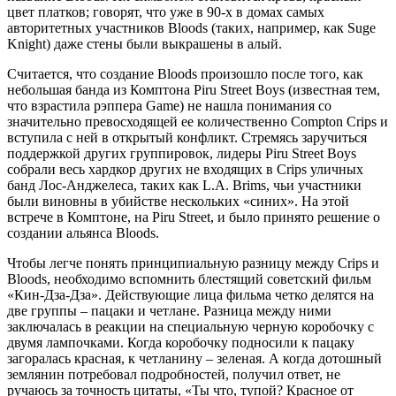
цвет платков; говорят, что уже в 90-х в домах самых
авторитетных участников Bloods (таких, например, как Suge
Knight) даже стены были выкрашены в алый.
Считается, что создание Bloods произошло после того, как
небольшая банда из Комптона Piru Street Boys (известная тем,
что взрастила рэппера Game) не нашла понимания со
значительно превосходящей ее количественно Compton Crips и
вступила с ней в открытый конфликт. Стремясь заручиться
поддержкой других группировок, лидеры Piru Street Boys
собрали весь хардкор других не входящих в Crips уличных
банд Лос-Анджелеса, таких как L.A. Brims, чьи участники
были виновны в убийстве нескольких «синих». На этой
встрече в Комптоне, на Piru Street, и было принято решение о
создании альянса Bloods.
Чтобы легче понять принципиальную разницу между Crips и
Bloods, необходимо вспомнить блестящий советский фильм
«Кин-Дза-Дза». Действующие лица фильма четко делятся на
две группы – пацаки и четлане. Разница между ними
заключалась в реакции на специальную черную коробочку с
двумя лампочками. Когда коробочку подносили к пацаку
загоралась красная, к четланину – зеленая. А когда дотошный
землянин потребовал подробностей, получил ответ, не
ручаюсь за точность цитаты, «Ты что, тупой? Красное от