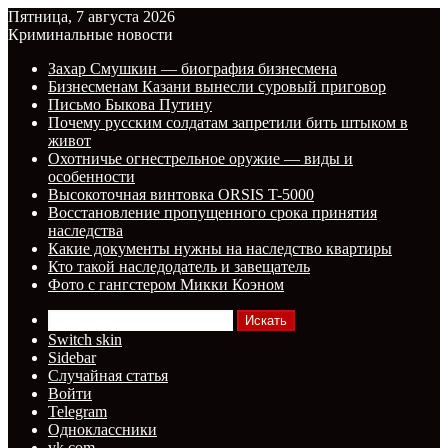
Пятница, 7 августа 2026
Криминальные новости
Захар Смушкин — биография бизнесмена
Бизнесменам Казани вынесли суровый приговор
Письмо Быкова Путину
Почему русским солдатам запретили бить штыком в
живот
Охотничье огнестрельное оружие — виды и
особенности
Высокоточная винтовка ORSIS T-5000
Восстановление пропущенного срока принятия
наследства
Какие документы нужны на наследство квартиры
Кто такой наследодатель и завещатель
Фото с гангстером Микки Коэном
Искать
Switch skin
Sidebar
Случайная статья
Войти
Telegram
Одноклассники
vk.com