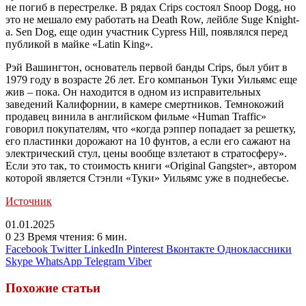
не погиб в перестрелке. В рядах Crips состоял Snoop Dogg, но
это не мешало ему работать на Death Row, лейбле Suge Knight-
а. Sen Dog, еще один участник Cypress Hill, появлялся перед
публикой в майке «Latin King».
Рэй Вашингтон, основатель первой банды Crips, был убит в
1979 году в возрасте 26 лет. Его компаньон Туки Уильямс еще
жив – пока. Он находится в одном из исправительных
заведений Калифорнии, в камере смертников. Темнокожий
продавец винила в английском фильме «Human Traffic»
говорил покупателям, что «когда рэппер попадает за решетку,
его пластинки дорожают на 10 фунтов, а если его сажают на
электрический стул, цены вообще взлетают в стратосферу».
Если это так, то стоимость книги «Original Gangster», автором
которой является Стэнли «Туки» Уильямс уже в поднебесье.
Источник
01.01.2025
0
23
Время чтения: 6 мин.
Facebook
Twitter
LinkedIn
Pinterest
Вконтакте
Одноклассники
Skype
WhatsApp
Telegram
Viber
Похожие статьи