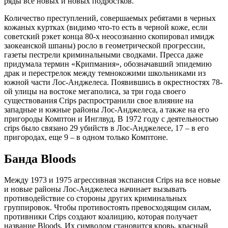
ряды все новых и новых подростков.
Количество преступлений, совершаемых ребятами в черных
кожаных куртках (видимо что-то есть в черной коже, если
советский рэкет конца 80-х неосознанно скопировал имидж
заокеанской шпаны) росло в геометрической прогрессии,
газеты пестрели криминальными сводками. Пресса даже
придумала термин «Крипмания», обозначавший эпидемию
драк и перестрелок между темнокожими школьниками из
южной части Лос-Анджелеса. Появившись в окрестностях 78-
ой улицы на востоке мегаполиса, за три года своего
существования Crips распространили свое влияние на
западные и южные районы Лос-Анджелеса, а также на его
пригороды Комптон и Инглвуд. В 1972 году с деятельностью
crips было связано 29 убийств в Лос-Анджелесе, 17 – в его
пригородах, еще 9 – в одном только Комптоне.
Банда Bloods
Между 1973 и 1975 агрессивная экспансия Crips на все новые
и новые районы Лос-Анджелеса начинает вызывать
противодействие со стороны других криминальных
группировок. Чтобы противостоять превосходящим силам,
противники Crips создают коалицию, которая получает
название Bloods. Их символом становится кровь, красный