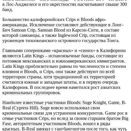
в Лос-Анджелесе и его окрестностях насчитывают свыше 300
банд.
Большинство калифорнийских Crips и Bloods афро-
американцы. Исключение составляют действующие в Лонг-
Бич Samoan Crip, Samoan Blood из Карсон-Сити, в составе
которой самоанцы, а также Inglewood Crip, состоящая из
уроженцев тихоокеанского островного государства Тонга.
Главными соперниками «красных» и «синих» в Калифорнии
являются Latin Kings – испаноязычные банды, состоящие из
потомков мексиканских и южноамериканских иммигрантов.
Latin Kings приблизительно равны по численности и степени
влияния и Bloods, и Crips, они также действуют по всей
территории страны, хотя традиционной их территорией
считаются южные и западные штаты, и в первую очередь
Калифорния. В последнее время наметился рост азиатских
криминальных группировок.
Наиболее известные участники Bloods: Suge Knight, Game, B-
Real (Cypress Hill). Suge вовсю использовал свои
криминальные связи для устранения конкурентов. Game рос в
семье участников Crips, но вслед за своим старшим братом Big
Fase, авторитетным участником Bloods, вошел в ряды
красных. B-Real завязал с гангбангингом после того, как чуть