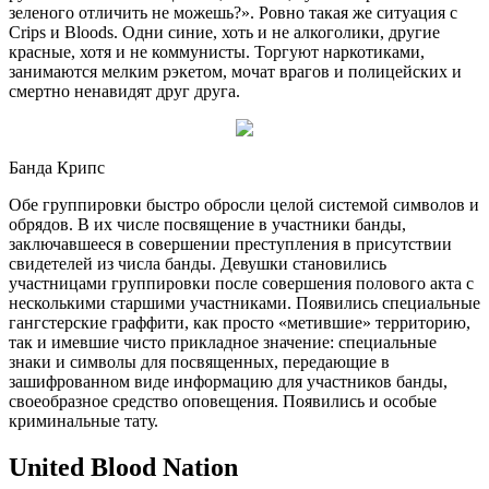
зеленого отличить не можешь?». Ровно такая же ситуация с
Crips и Bloods. Одни синие, хоть и не алкоголики, другие
красные, хотя и не коммунисты. Торгуют наркотиками,
занимаются мелким рэкетом, мочат врагов и полицейских и
смертно ненавидят друг друга.
Банда Крипс
Обе группировки быстро обросли целой системой символов и
обрядов. В их числе посвящение в участники банды,
заключавшееся в совершении преступления в присутствии
свидетелей из числа банды. Девушки становились
участницами группировки после совершения полового акта с
несколькими старшими участниками. Появились специальные
гангстерские граффити, как просто «метившие» территорию,
так и имевшие чисто прикладное значение: специальные
знаки и символы для посвященных, передающие в
зашифрованном виде информацию для участников банды,
своеобразное средство оповещения. Появились и особые
криминальные тату.
United Blood Nation