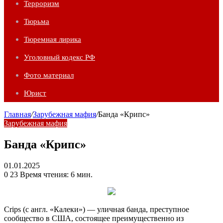
Терроризм
Тюрьма
Тюремная лирика
Уголовный кодекс РФ
Фото материал
Юрист
Главная
/
Зарубежная мафия
/
Банда «Крипс»
Зарубежная мафия
Банда «Крипс»
01.01.2025
0
23
Время чтения: 6 мин.
Crips (с англ. «Калеки») — уличная банда, преступное
сообщество в США, состоящее преимущественно из