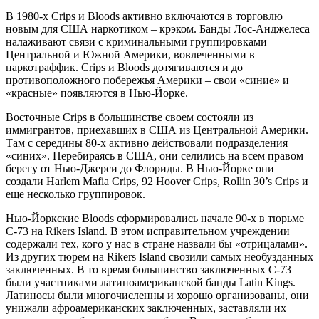
В 1980-х Crips и Bloods активно включаются в торговлю
новым для США наркотиком – крэком. Банды Лос-Анджелеса
налаживают связи с криминальными группировками
Центральной и Южной Америки, вовлеченными в
наркотраффик. Crips и Bloods дотягиваются и до
противоположного побережья Америки – свои «синие» и
«красные» появляются в Нью-Йорке.
Восточные Crips в большинстве своем состояли из
иммигрантов, приехавших в США из Центральной Америки.
Там с середины 80-х активно действовали подразделения
«синих». Перебираясь в США, они селились на всем правом
берегу от Нью-Джерси до Флориды. В Нью-Йорке они
создали Harlem Mafia Crips, 92 Hoover Crips, Rollin 30’s Crips и
еще несколько группировок.
Нью-Йоркские Bloods сформировались начале 90-х в тюрьме
С-73 на Rikers Island. В этом исправительном учреждении
содержали тех, кого у нас в стране назвали бы «отрицалами».
Из других тюрем на Rikers Island свозили самых необузданных
заключенных. В то время большинство заключенных C-73
были участниками латиноамериканской банды Latin Kings.
Латиносы были многочисленны и хорошо организованы, они
унижали афроамериканских заключенных, заставляли их