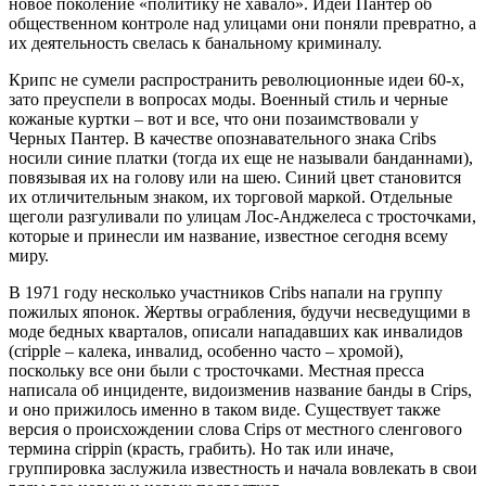
новое поколение «политику не хавало». Идеи Пантер об
общественном контроле над улицами они поняли превратно, а
их деятельность свелась к банальному криминалу.
Крипс не сумели распространить революционные идеи 60-х,
зато преуспели в вопросах моды. Военный стиль и черные
кожаные куртки – вот и все, что они позаимствовали у
Черных Пантер. В качестве опознавательного знака Cribs
носили синие платки (тогда их еще не называли банданнами),
повязывая их на голову или на шею. Синий цвет становится
их отличительным знаком, их торговой маркой. Отдельные
щеголи разгуливали по улицам Лос-Анджелеса с тросточками,
которые и принесли им название, известное сегодня всему
миру.
В 1971 году несколько участников Cribs напали на группу
пожилых японок. Жертвы ограбления, будучи несведущими в
моде бедных кварталов, описали нападавших как инвалидов
(cripple – калека, инвалид, особенно часто – хромой),
поскольку все они были с тросточками. Местная пресса
написала об инциденте, видоизменив название банды в Crips,
и оно прижилось именно в таком виде. Существует также
версия о происхождении слова Crips от местного сленгового
термина crippin (красть, грабить). Но так или иначе,
группировка заслужила известность и начала вовлекать в свои