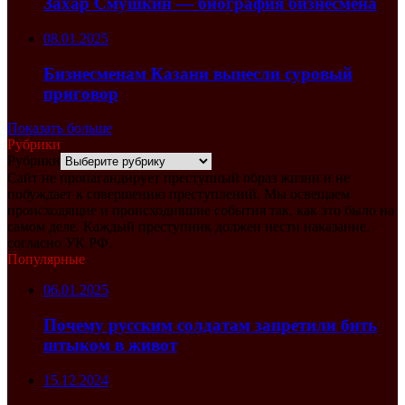
Захар Смушкин — биография бизнесмена
08.01.2025
Бизнесменам Казани вынесли суровый
приговор
Показать больше
Рубрики
Рубрики
Сайт не пропагандирует преступный образ жизни и не
побуждает к совершению преступлений. Мы освещаем
происходящие и происходившие события так, как это было на
самом деле. Каждый преступник должен нести наказание,
согласно УК РФ.
Популярные
06.01.2025
Почему русским солдатам запретили бить
штыком в живот
15.12.2024