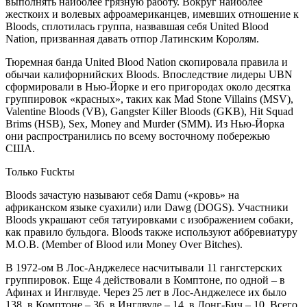
выполнять наиболее грязную работу. Вокруг наиболее
жесткоих и волевых афроамериканцев, имевших отношение к
Bloods, сплотилась группа, назвавшая себя United Blood
Nation, призванная давать отпор Латинским Королям.
Тюремная банда United Blood Nation скопировала правила и
обычаи калифорнийских Bloods. Впоследствие лидеры UBN
сформировали в Нью-Йорке и его пригородах около десятка
группировок «красных», таких как Mad Stone Villains (MSV),
Valentine Bloods (VB), Gangster Killer Bloods (GKB), Hit Squad
Brims (HSB), Sex, Money and Murder (SMM). Из Нью-Йорка
они распространились по всему восточному побережью
США.
Только Fuckты
Bloods зачастую называют себя Damu («кровь» на
африканском языке суахили) или Dawg (DOGS). Участники
Bloods украшают себя татуировками с изображением собаки,
как правило бульдога. Bloods также используют аббревиатуру
M.O.B. (Member of Blood или Money Over Bitches).
В 1972-ом В Лос-Анджелесе насчитывали 11 гангстерских
группировок. Еще 4 действовали в Комптоне, по одной – в
Афинах и Инглвуде. Через 25 лет в Лос-Анджелесе их было
138, в Комптоне – 36, в Инглвуде – 14, в Лонг-Бич – 10. Всего