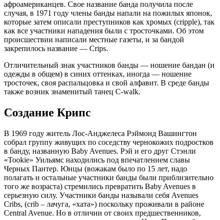
афроамериканцев. Свое название банда получила после
случая, в 1971 году члены банды напали на пожилых японок,
которые затем описали преступников как хромых (cripple), так
как все
участники нападения были с тросточками. Об этом
происшествии написали местные газеты, и за бандой
закрепилось название — Crips.
Отличительный знак участников банды — ношение бандан (и
одежды в общем) в синих оттенках, иногда — ношение
тросточек, своя распальцовка и свой алфавит. В среде банды
также возник знаменитый танец C-walk.
Создание Крипс
В 1969 году житель Лос-Анджелеса Рэймонд Вашингтон
собрал группу живущих по соседству чернокожих подростков
в банду, названную Baby Avenues. Рэй и его друг Стэнли
«Tookie» Уильямс находились под впечатлением славы
Черных Пантер. Юнцы (вожакам было по 15 лет, надо
полагать и остальные участники банды были приблизительно
того же возраста) стремились превратить Baby Avenues в
серьезную силу. Участники банды называли себя Avenues
Cribs, (crib – лачуга, «хата») поскольку проживали в районе
Central Avenue. Но в отличии от своих предшественников,