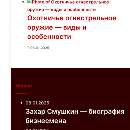
й
ц
ы
Охотничье огнестрельное
-
оружие — виды и
н
особенности
е
к
06.01.2025
р
о
ф
и
л
Новые
а
08.01.2025
Захар Смушкин — биография
бизнесмена