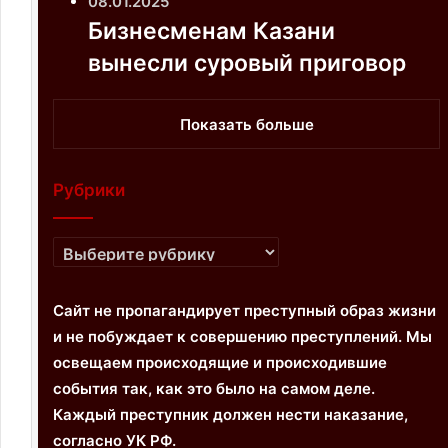
08.01.2025
Бизнесменам Казани
вынесли суровый приговор
Показать больше
Рубрики
Р
у
б
Сайт не пропагандирует преступный образ жизни
р
и не побуждает к совершению преступлений. Мы
и
освещаем происходящие и происходившие
к
события так, как это было на самом деле.
и
Каждый преступник должен нести наказание,
согласно УК РФ.