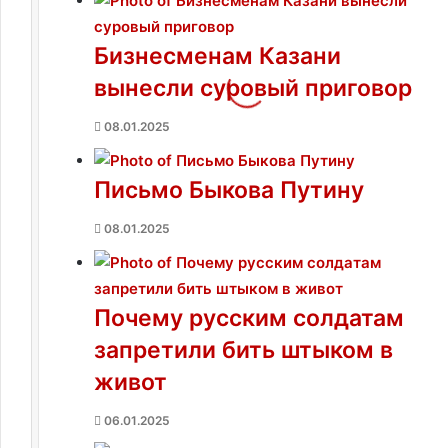
в
и
Бизнесменам Казани
т
вынесли суровый приговор
е
л
08.01.2025
ь
н
Письмо Быкова Путину
а
я
08.01.2025
ж
и
з
Почему русским солдатам
н
ь
запретили бить штыком в
у
живот
б
и
06.01.2025