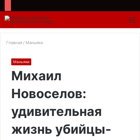
Войти
Switch
Искат
М
skin
Главная
/
Маньяки
Маньяки
Михаил
Новоселов:
удивительная
жизнь убийцы-