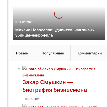
х
а
и
л
04.01.2025
Н
Михаил Новоселов: удивительная жизнь
о
убийцы-некрофила
в
о
с
Новые
Популярные
Комментарии
е
л
о
в
Захар Смушкин —
:
биография бизнесмена
у
д
08.01.2025
и