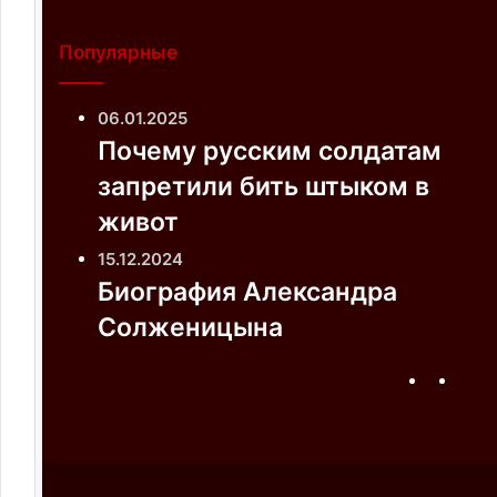
Популярные
06.01.2025
Почему русским солдатам
запретили бить штыком в
живот
15.12.2024
Биография Александра
Солженицына
П
С
р
л
е
е
д
д
ы
у
д
ю